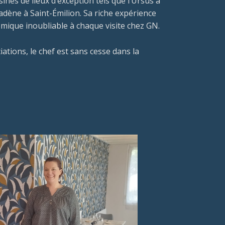
isines de lieux d’exception tels que l’Ursus à
adène à Saint-Émilion. Sa riche expérience
ique inoubliable à chaque visite chez GN.
ations, le chef est sans cesse dans la