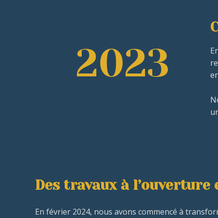
C
2023
En
re
en
No
un
Des travaux à l’ouverture 
En février 2024, nous avons commencé à transform