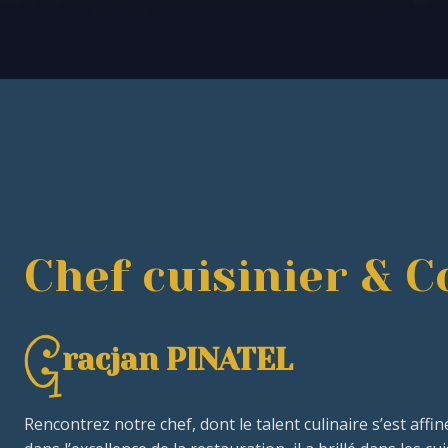
Chef cuisinier & 
racjan PINATEL
Rencontrez notre chef, dont le talent culinaire s’est aff