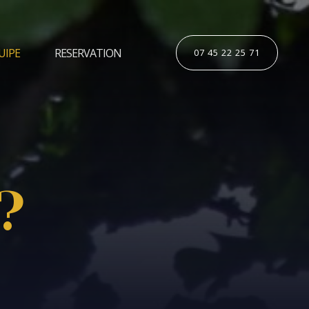
UIPE
RESERVATION
07 45 22 25 71
?