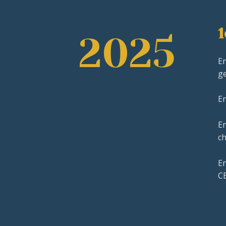
1
2025
En
g
En
En
ch
En
C